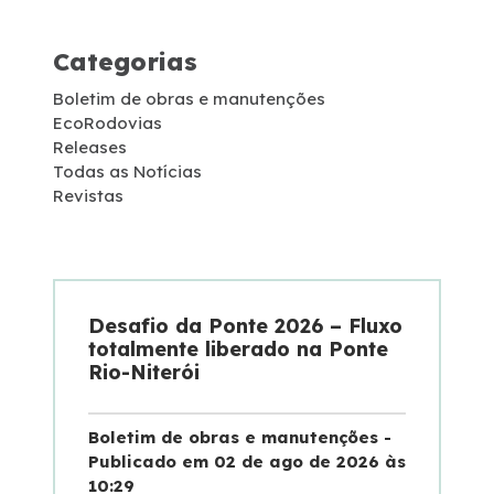
Projetos de RDT
Categorias
Notícias
Boletim de obras e manutenções
EcoRodovias
Releases
Sustentabilidade
Todas as Notícias
Revistas
Compromissos Voluntários ESG
Projetos Socioambientais
Desafio da Ponte 2026 – Fluxo
Compromisso de Regularização Ambiental
totalmente liberado na Ponte
Rio-Niterói
Política de Gestão Integrada
Boletim de obras e manutenções -
Publicado em 02 de ago de 2026 às
Compromisso Ambiental
10:29