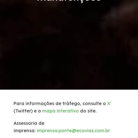
Serviços
Tráfego de caminhões
Inspeção de Tráfego
Socorro Mecânico
Socorro Médico
Faixa de Domínio
Para informações de tráfego, consulte o
X
(Twitter) e o
mapa interativo
do site.
Links Úteis
Assessoria de
Carta ao Usuário
imprensa:
imprensa.ponte@ecovias.com.br