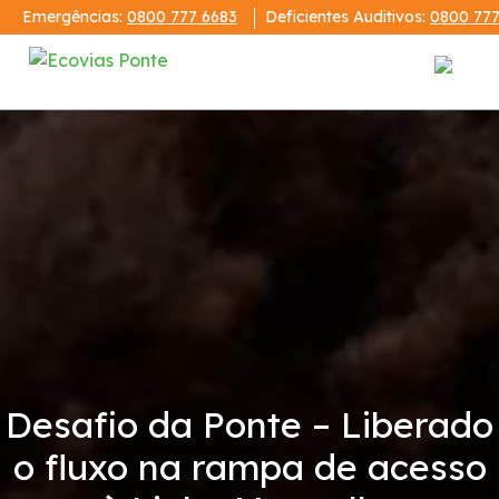
Emergências:
0800 777 6683
Deficientes Auditivos:
0800 777
Institucional
A Ecovias Ponte
Demonstrações Financeiras
Código de Conduta
Condições da Via
Desafio da Ponte – Liberado
o fluxo na rampa de acesso
Revistas