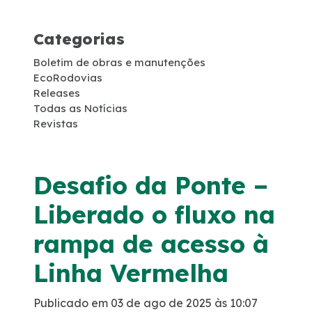
Projetos de RDT
Categorias
Notícias
Boletim de obras e manutenções
EcoRodovias
Releases
Sustentabilidade
Todas as Notícias
Revistas
Compromissos Voluntários ESG
Desafio da Ponte –
Projetos Socioambientais
Liberado o fluxo na
Compromisso de Regularização Ambiental
rampa de acesso à
Política de Gestão Integrada
Linha Vermelha
Compromisso Ambiental
Publicado em 03 de ago de 2025 às 10:07