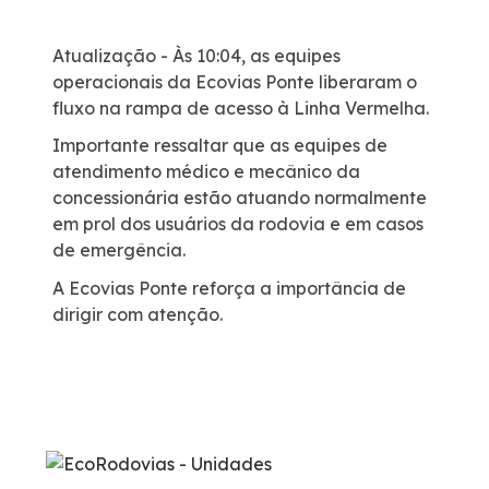
Certificações
Atualização -
Às 10:04, as equipes
operacionais da Ecovias Ponte liberaram o
Iconografia - A Ponta do Caju
fluxo na rampa de acesso à Linha Vermelha.
Importante ressaltar que as equipes de
Atendimento
atendimento médico e mecânico da
concessionária estão atuando normalmente
em prol dos usuários da rodovia e em casos
Ouvidoria
de emergência.
A Ecovias Ponte reforça a importância de
Fale Conosco
dirigir com atenção.
Dúvidas
Fornecedores
Trabalhe Conosco