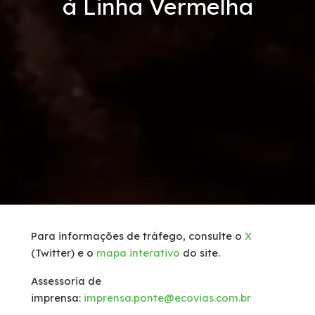
à Linha Vermelha
Serviços
Tráfego de caminhões
Inspeção de Tráfego
Socorro Mecânico
Socorro Médico
Faixa de Domínio
Para informações de tráfego, consulte o
X
(Twitter) e o
mapa interativo
do site.
Links Úteis
Assessoria de
Carta ao Usuário
imprensa:
imprensa.ponte@ecovias.com.br