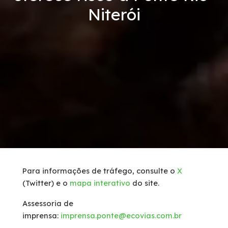
Niterói
Serviços
Tráfego de caminhões
Inspeção de Tráfego
Socorro Mecânico
Socorro Médico
Faixa de Domínio
Para informações de tráfego, consulte o
X
(Twitter) e o
mapa interativo
do site.
Links Úteis
Assessoria de
Carta ao Usuário
imprensa:
imprensa.ponte@ecovias.com.br