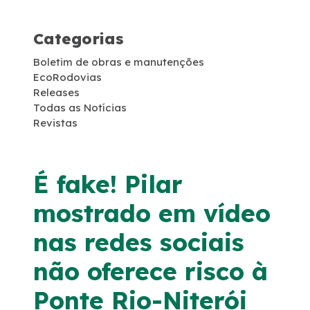
Projetos de RDT
Categorias
Notícias
Boletim de obras e manutenções
EcoRodovias
Releases
Sustentabilidade
Todas as Notícias
Revistas
Compromissos Voluntários ESG
É fake! Pilar
Projetos Socioambientais
mostrado em vídeo
Compromisso de Regularização Ambiental
nas redes sociais
Política de Gestão Integrada
não oferece risco à
Ponte Rio-Niterói
Compromisso Ambiental