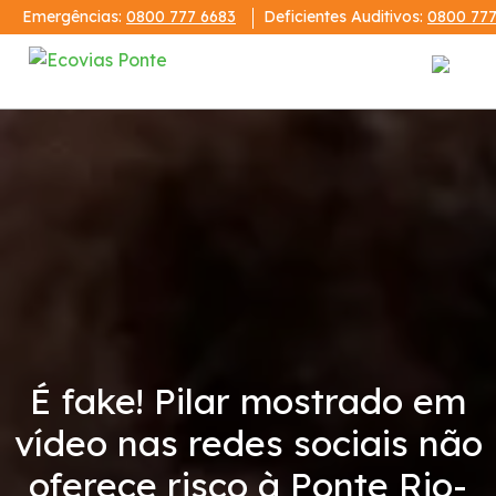
Emergências:
0800 777 6683
Deficientes Auditivos:
0800 777
Institucional
A Ecovias Ponte
Demonstrações Financeiras
Código de Conduta
É fake! Pilar mostrado em
Condições da Via
vídeo nas redes sociais não
Revistas
oferece risco à Ponte Rio-