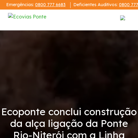
Emergências:
0800 777 6683
Deficientes Auditivos:
0800 777
Institucional
A Ecovias Ponte
Demonstrações Financeiras
Código de Conduta
Ecoponte conclui construção
Condições da Via
da alça ligação da Ponte
Revistas
Rio-Niterói com a Linha