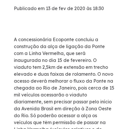
Publicado em 13 de fev de 2020 às 18:30
Certificações
Iconografia - A Ponta do Caju
A concessionária Ecoponte concluiu a
Atendimento
construção da alça de ligação da Ponte
com a Linha Vermelha, que será
Ouvidoria
inaugurada no dia 15 de fevereiro. O
viaduto tem 2,5km de extensão em trecho
elevado e duas faixas de rolamento. O novo
Fale Conosco
acesso deverá melhorar o fluxo da Ponte na
chegada ao Rio de Janeiro, pois cerca de 15
Dúvidas
mil veículos acessarão o viaduto
diariamente, sem precisar passar pelo início
da Avenida Brasil em direção à Zona Oeste
Fornecedores
do Rio. Só poderão acessar a alça os
veículos que têm permissão de passar na
Trabalhe Conosco