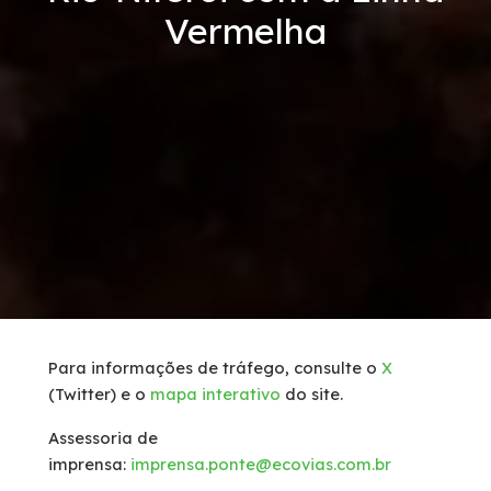
Vermelha
Serviços
Tráfego de caminhões
Inspeção de Tráfego
Socorro Mecânico
Socorro Médico
Faixa de Domínio
Para informações de tráfego, consulte o
X
(Twitter) e o
mapa interativo
do site.
Links Úteis
Assessoria de
Carta ao Usuário
imprensa:
imprensa.ponte@ecovias.com.br