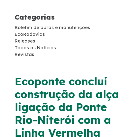
Projetos de RDT
Categorias
Notícias
Boletim de obras e manutenções
EcoRodovias
Releases
Sustentabilidade
Todas as Notícias
Revistas
Compromissos Voluntários ESG
Ecoponte conclui
Projetos Socioambientais
construção da alça
Compromisso de Regularização Ambiental
ligação da Ponte
Política de Gestão Integrada
Rio-Niterói com a
Linha Vermelha
Compromisso Ambiental