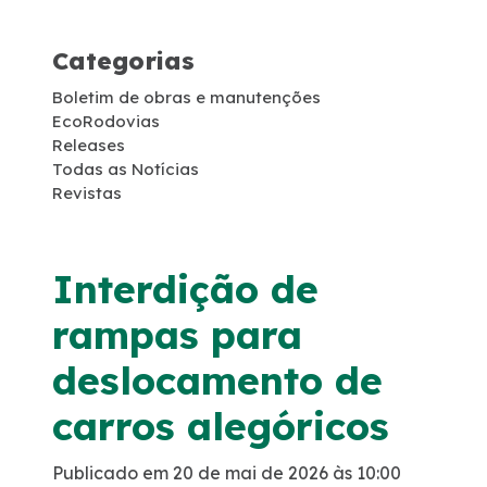
Projetos de RDT
Categorias
Notícias
Boletim de obras e manutenções
EcoRodovias
Releases
Sustentabilidade
Todas as Notícias
Revistas
Compromissos Voluntários ESG
Interdição de
Projetos Socioambientais
rampas para
Compromisso de Regularização Ambiental
deslocamento de
Política de Gestão Integrada
carros alegóricos
Compromisso Ambiental
Publicado em 20 de mai de 2026 às 10:00