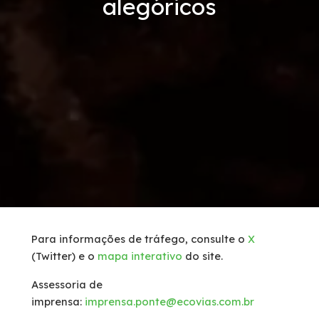
alegóricos
Serviços
Tráfego de caminhões
Inspeção de Tráfego
Socorro Mecânico
Socorro Médico
Faixa de Domínio
Para informações de tráfego, consulte o
X
(Twitter) e o
mapa interativo
do site.
Links Úteis
Assessoria de
Carta ao Usuário
imprensa:
imprensa.ponte@ecovias.com.br