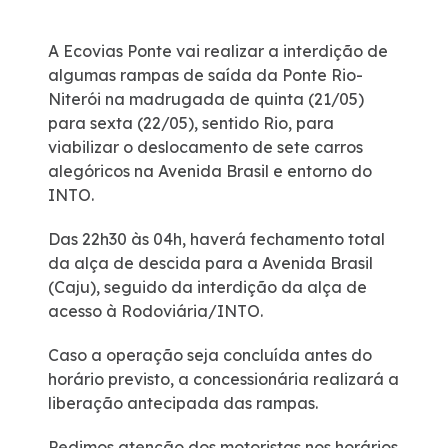
Certificações
A Ecovias Ponte vai realizar a interdição de
algumas rampas de saída da Ponte Rio-
Iconografia - A Ponta do Caju
Niterói na madrugada de quinta (21/05)
para sexta (22/05), sentido Rio, para
viabilizar o deslocamento de sete carros
Atendimento
alegóricos na Avenida Brasil e entorno do
INTO.
Ouvidoria
Das 22h30 às 04h, haverá fechamento total
da alça de descida para a Avenida Brasil
Fale Conosco
(Caju), seguido da interdição da alça de
acesso à Rodoviária/INTO.
Dúvidas
Caso a operação seja concluída antes do
Fornecedores
horário previsto, a concessionária realizará a
liberação antecipada das rampas.
Trabalhe Conosco
Pedimos atenção dos motoristas nos horários