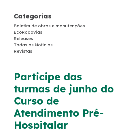
Projetos de RDT
Categorias
Notícias
Boletim de obras e manutenções
EcoRodovias
Releases
Sustentabilidade
Todas as Notícias
Revistas
Compromissos Voluntários ESG
Participe das
Projetos Socioambientais
turmas de junho do
Compromisso de Regularização Ambiental
Curso de
Política de Gestão Integrada
Atendimento Pré-
Hospitalar
Compromisso Ambiental