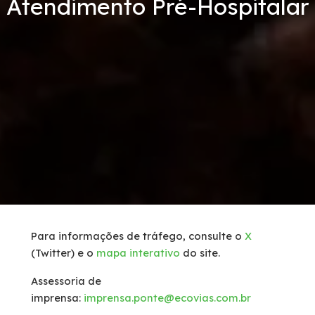
Atendimento Pré-Hospitalar
Serviços
Tráfego de caminhões
Inspeção de Tráfego
Socorro Mecânico
Socorro Médico
Faixa de Domínio
Para informações de tráfego, consulte o
X
(Twitter) e o
mapa interativo
do site.
Links Úteis
Assessoria de
Carta ao Usuário
imprensa:
imprensa.ponte@ecovias.com.br