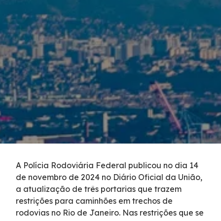
Serviços
Tráfego de caminhões
Inspeção de Tráfego
Socorro Mecânico
Socorro Médico
Faixa de Domínio
A Polícia Rodoviária Federal publicou no dia 14
de novembro de 2024 no Diário Oficial da União,
Links Úteis
a atualização de três portarias que trazem
restrições para caminhões em trechos de
Carta ao Usuário
rodovias no Rio de Janeiro. Nas restrições que se