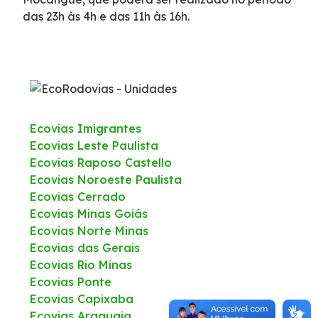
das 23h às 4h e das 11h às 16h.
Certificações
Iconografia - A Ponta do Caju
Atendimento
Ecovias Imigrantes
Ecovias Leste Paulista
Ouvidoria
Ecovias Raposo Castello
Ecovias Noroeste Paulista
Fale Conosco
Ecovias Cerrado
Ecovias Minas Goiás
Dúvidas
Ecovias Norte Minas
Ecovias das Gerais
Ecovias Rio Minas
Fornecedores
Ecovias Ponte
Ecovias Capixaba
Trabalhe Conosco
Ecovias Araguaia