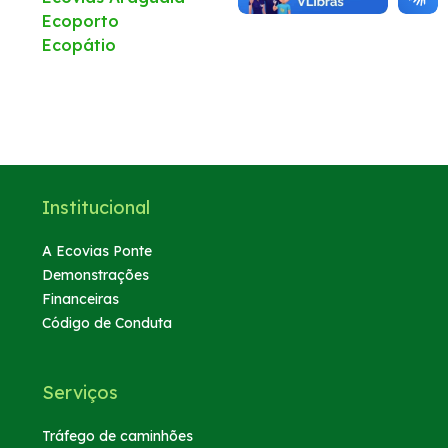
Ecoporto
Ecopátio
Estatísticas de tráfego e acidentes
Ponte 50 anos
Institucional
A Ecovias Ponte
Demonstrações
Financeiras
Código de Conduta
Serviços
Tráfego de caminhões