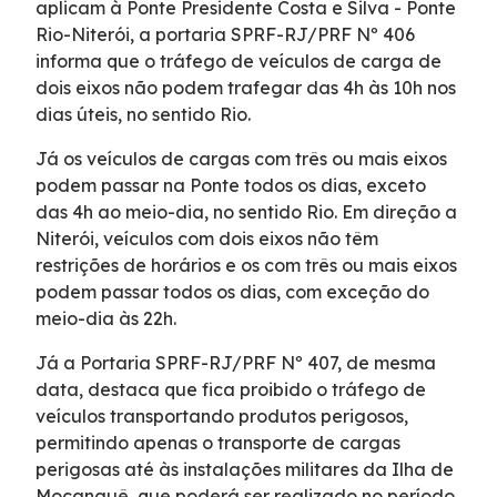
aplicam à Ponte Presidente Costa e Silva - Ponte
Projetos de RDT
Rio-Niterói, a portaria SPRF-RJ/PRF Nº 406
informa que o tráfego de veículos de carga de
dois eixos não podem trafegar das 4h às 10h nos
Notícias
dias úteis, no sentido Rio.
Sustentabilidade
Já os veículos de cargas com três ou mais eixos
podem passar na Ponte todos os dias, exceto
das 4h ao meio-dia, no sentido Rio. Em direção a
Compromissos Voluntários ESG
Niterói, veículos com dois eixos não têm
restrições de horários e os com três ou mais eixos
Projetos Socioambientais
podem passar todos os dias, com exceção do
meio-dia às 22h.
Compromisso de Regularização Ambiental
Já a Portaria SPRF-RJ/PRF Nº 407, de mesma
data, destaca que fica proibido o tráfego de
Política de Gestão Integrada
veículos transportando produtos perigosos,
permitindo apenas o transporte de cargas
perigosas até às instalações militares da Ilha de
Compromisso Ambiental
Mocanguê, que poderá ser realizado no período